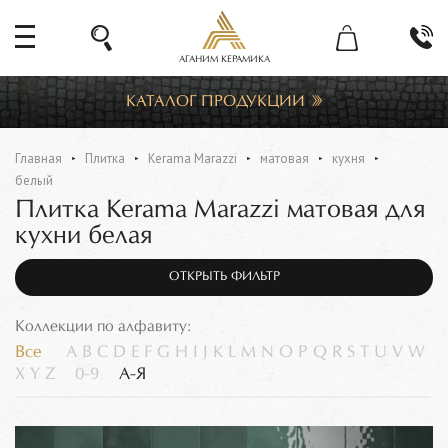
АГАНИМ КЕРАМИКА
КАТАЛОГ ПРОДУКЦИИ
Главная
Плитка
Kerama Marazzi
матовая
кухня
белый
Плитка Kerama Marazzi матовая для
кухни белая
ОТКРЫТЬ ФИЛЬТР
Коллекции по алфавиту:
Все
A
B
C
D
E
F
G
H
I
J
K
L
M
N
O
P
Q
R
S
T
U
V
W
X
Y
Z
0-9
А-Я