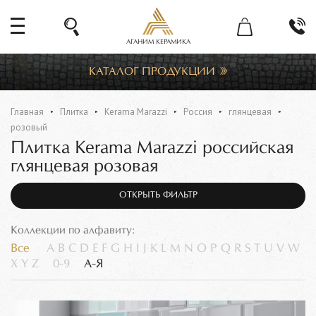
АГАНИМ КЕРАМИКА
КАТАЛОГ ПРОДУКЦИИ
Главная
Плитка
Kerama Marazzi
Россия
глянцевая
розовый
Плитка Kerama Marazzi российская
глянцевая розовая
ОТКРЫТЬ ФИЛЬТР
Коллекции по алфавиту:
Все
A
B
C
D
E
F
G
H
I
J
K
L
M
N
O
P
Q
R
S
T
U
V
W
X
Y
Z
0-9
А-Я