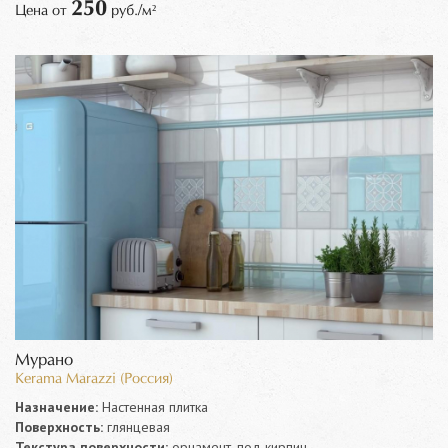
250
Цена от
руб./м²
Мурано
Kerama Marazzi (Россия)
Назначение:
Настенная плитка
Поверхность:
глянцевая
Текстура поверхности:
орнамент, под кирпич