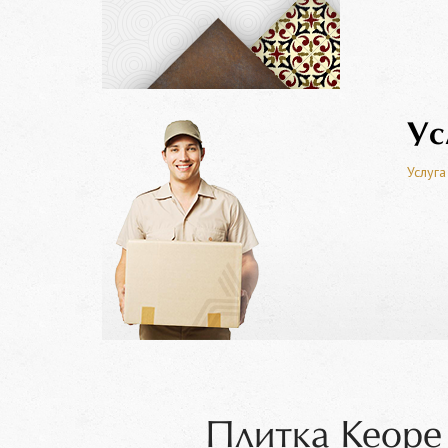
Ус
Услуга
Плитка Keope 