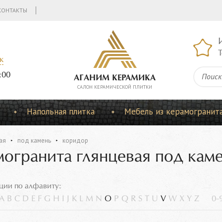
КОНТАКТЫ
Т
к
:00
АГАНИМ КЕРАМИКА
CАЛОН КЕРАМИЧЕСКОЙ ПЛИТКИ
Напольная плитка
Мебель из керамогранит
ая
под камень
коридор
могранита глянцевая под кам
ции по алфавиту:
A
B
C
D
E
F
G
H
I
J
K
L
M
N
O
P
Q
R
S
T
U
V
W
X
Y
Z
0-