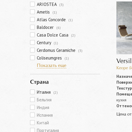
ARIOSTEA
(3)
Ametis
(1)
Atlas Concorde
(1)
Baldocer
(6)
Casa Dolce Casa
(2)
Century
(1)
Cerdomus Ceramiche
(3)
Coliseumgres
(1)
Versi
Показать еще
Keope (
Назначе
Поверхн
Страна
Текстур
Италия
(2)
Помеще
Бельгия
кухня
Оттенок
Индия
Цена о
Испания
Китай
Португалия