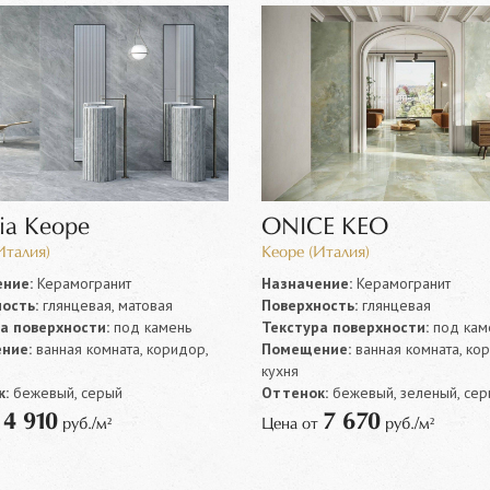
lia Keope
ONICE KEO
Италия)
Keope (Италия)
ние:
Керамогранит
Назначение:
Керамогранит
ость:
глянцевая, матовая
Поверхность:
глянцевая
а поверхности:
под камень
Текстура поверхности:
под кам
ние:
ванная комната, коридор,
Помещение:
ванная комната, ко
кухня
:
бежевый, серый
Оттенок:
бежевый, зеленый, сер
4 910
7 670
т
руб./м²
Цена от
руб./м²