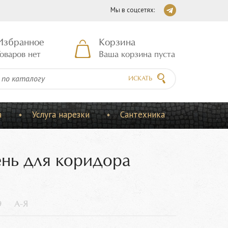
Мы в соцсетях:
Избранное
Корзина
оваров нет
Ваша корзина пуста
ИСКАТЬ
а
Услуга нарезки
Сантехника
ень для коридора
9
А-Я