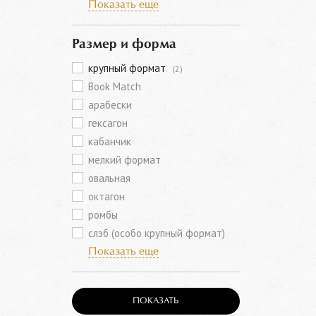
Показать еще
Размер и форма
крупный формат
(2)
Book Match
арабески
гексагон
кабанчик
мелкий формат
овальная
октагон
ромбы
слэб (особо крупный формат)
Показать еще
ПОКАЗАТЬ