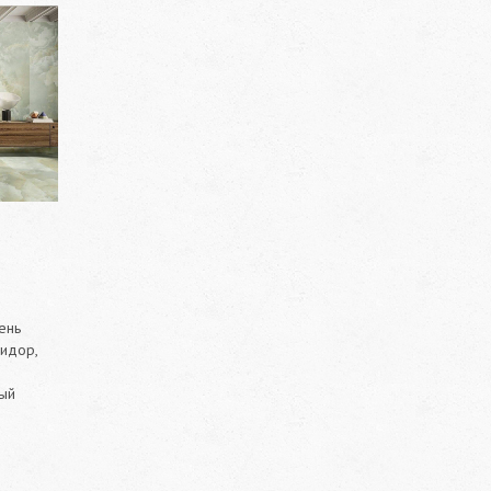
ень
ридор,
ый