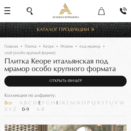
АГАНИМ КЕРАМИКА
КАТАЛОГ ПРОДУКЦИИ
Главная
Плитка
Keope
Италия
под мрамор
слэб (особо крупный формат)
Плитка Keope итальянская под
мрамор особо крупного формата
ОТКРЫТЬ ФИЛЬТР
Коллекции по алфавиту:
Все
A
B
C
D
E
F
G
H
I
J
K
L
M
N
O
P
Q
R
S
T
U
V
W
X
Y
Z
0-9
А-Я