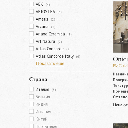
ABK
(4)
ARIOSTEA
(3)
Ametis
(2)
Arcana
(1)
Ariana Ceramica
(1)
Art Natura
(2)
Atlas Concorde
(2)
Atlas Concorde Italy
(6)
Onic
Показать еще
FMG (И
Назначе
Поверхн
Страна
Текстур
Италия
(5)
Помеще
Бельгия
Оттенок
Индия
Цена о
Испания
Китай
Португалия