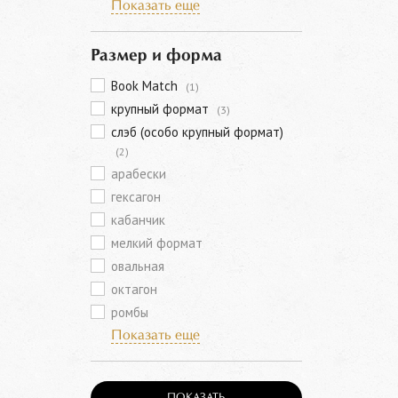
Показать еще
Размер и форма
Book Match
(1)
крупный формат
(3)
слэб (особо крупный формат)
(2)
арабески
гексагон
кабанчик
мелкий формат
овальная
октагон
ромбы
Показать еще