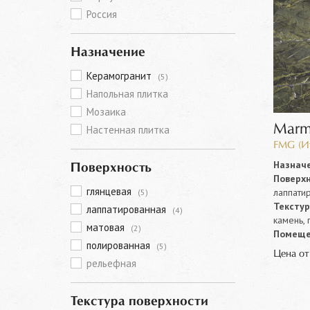
Россия
Назначение
Керамогранит
(5)
Напольная плитка
Мозаика
Marm
Настенная плитка
FMG (И
Назначе
Поверхность
Поверхн
глянцевая
лаппати
(5)
Текстур
лаппатированная
(4)
камень,
матовая
(2)
Помеще
полированная
(5)
Цена о
рельефная
Текстура поверхности