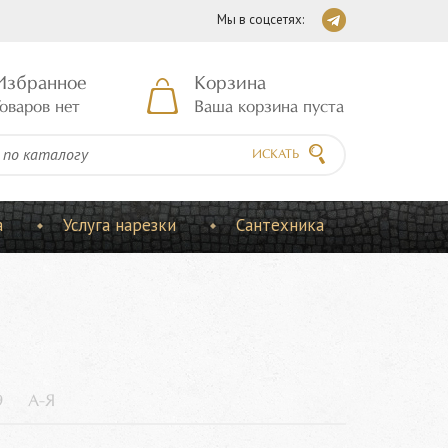
Мы в соцсетях:
Избранное
Корзина
оваров нет
Ваша корзина пуста
ИСКАТЬ
а
Услуга нарезки
Сантехника
9
А-Я