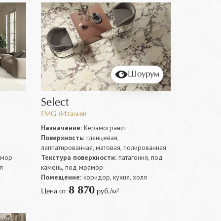
Шоурум
Select
FMG (Италия)
Назначение:
Керамогранит
Поверхность:
глянцевая,
лаппатированная, матовая, полированная
амор
Текстура поверхности:
патагония, под
л
камень, под мрамор
Помещение:
коридор, кухня, холл
8 870
Цена от
руб./м²