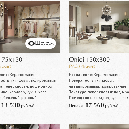
Шоурум
i 75x150
Onici 150x300
талия)
FMG (Италия)
ние:
Керамогранит
Назначение:
Керамогранит
ость:
глянцевая, полированная
Поверхность:
глянцевая,
а поверхности:
под мрамор
лаппатированная, полированная
ние:
коридор, кухня, холл
Текстура поверхности:
под мр
:
бежевый, розовый
Помещение:
коридор, кухня, хол
13 530
17 560
т
руб./м²
Цена от
руб./м²