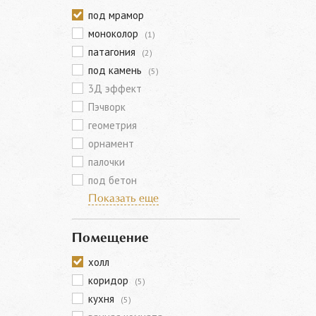
под мрамор
моноколор
(1)
патагония
(2)
под камень
(5)
3Д эффект
Пэчворк
геометрия
орнамент
палочки
под бетон
Показать еще
Помещение
холл
коридор
(5)
кухня
(5)