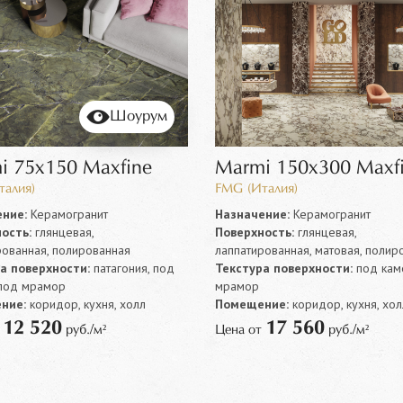
Шоурум
i 75x150 Maxfine
Marmi 150x300 Maxf
талия)
FMG (Италия)
ние:
Керамогранит
Назначение:
Керамогранит
ость:
глянцевая,
Поверхность:
глянцевая,
рованная, полированная
лаппатированная, матовая, полир
а поверхности:
патагония, под
Текстура поверхности:
под каме
 под мрамор
мрамор
ние:
коридор, кухня, холл
Помещение:
коридор, кухня, хол
12 520
17 560
т
руб./м²
Цена от
руб./м²