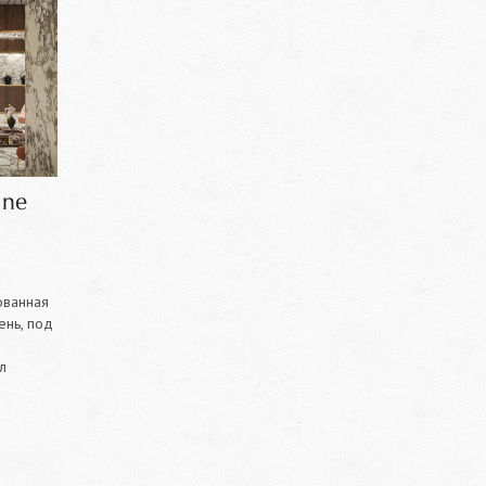
ine
ованная
нь, под
л