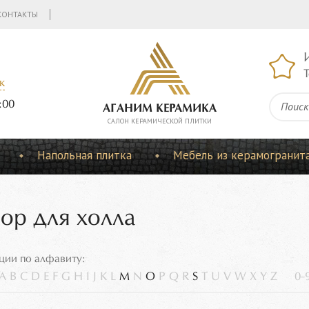
КОНТАКТЫ
Т
к
:00
АГАНИМ КЕРАМИКА
CАЛОН КЕРАМИЧЕСКОЙ ПЛИТКИ
Напольная плитка
Мебель из керамогранит
ор для холла
ции по алфавиту:
A
B
C
D
E
F
G
H
I
J
K
L
M
N
O
P
Q
R
S
T
U
V
W
X
Y
Z
0-