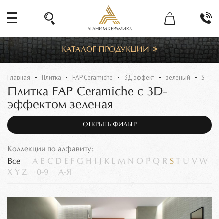
АГАНИМ КЕРАМИКА
КАТАЛОГ ПРОДУКЦИИ
Главная
Плитка
FAP Ceramiche
3Д эффект
зеленый
S
Плитка FAP Ceramiche с 3D-
эффектом зеленая
ОТКРЫТЬ ФИЛЬТР
Коллекции по алфавиту:
Все
A
B
C
D
E
F
G
H
I
J
K
L
M
N
O
P
Q
R
S
T
U
V
W
X
Y
Z
0-9
А-Я