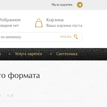
Мы в соцсетях:
Избранное
Корзина
оваров нет
Ваша корзина пуста
ИСКАТЬ
а
Услуга нарезки
Сантехника
го формата
9
А-Я