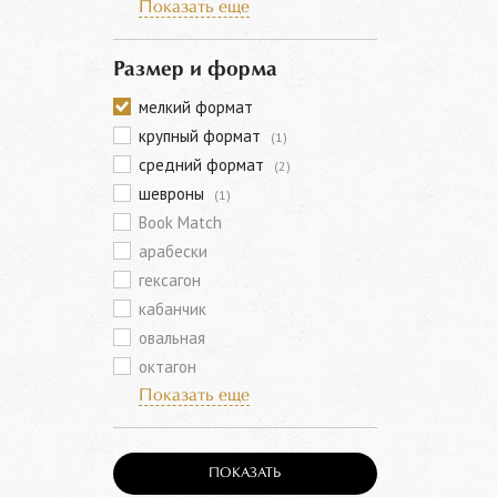
Показать еще
Размер и форма
мелкий формат
крупный формат
(1)
средний формат
(2)
шевроны
(1)
Book Match
арабески
гексагон
кабанчик
овальная
октагон
Показать еще
ПОКАЗАТЬ