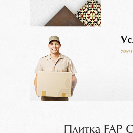
Ус
Услуга
Плитка FAP C