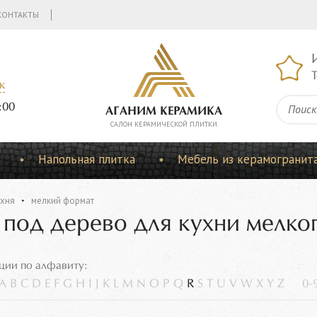
КОНТАКТЫ
Т
к
:00
АГАНИМ КЕРАМИКА
CАЛОН КЕРАМИЧЕСКОЙ ПЛИТКИ
Напольная плитка
Мебель из керамогранит
ухня
мелкий формат
 под дерево для кухни мелко
ции по алфавиту:
A
B
C
D
E
F
G
H
I
J
K
L
M
N
O
P
Q
R
S
T
U
V
W
X
Y
Z
0-