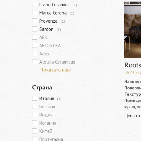
Living Ceramics
(1)
Marca Corona
(1)
Provenza
(1)
Sardon
(1)
ABK
ARIOSTEA
Adex
Aleluia Ceramicas
Root
Показать еще
FAP Cer
Назначе
Поверхн
Страна
Текстур
Италия
(1)
Помеще
Бельгия
кухня, х
Индия
Цена о
Испания
Китай
Португалия