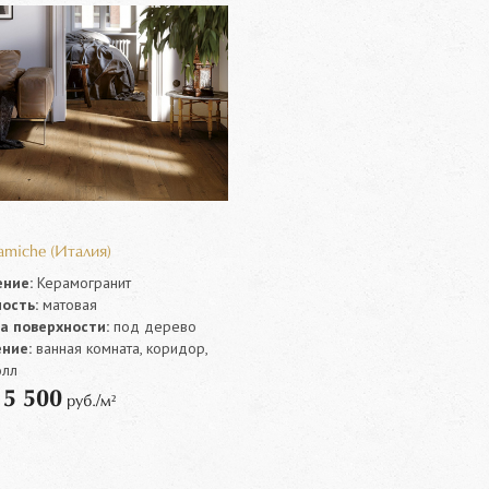
s
amiche (Италия)
ние:
Керамогранит
ость:
матовая
а поверхности:
под дерево
ние:
ванная комната, коридор,
олл
5 500
т
руб./м²