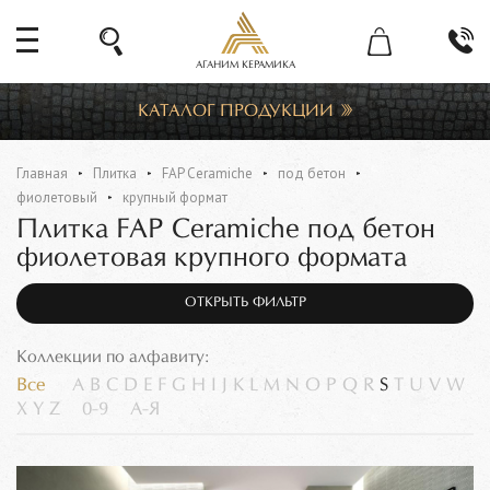
АГАНИМ КЕРАМИКА
КАТАЛОГ ПРОДУКЦИИ
Главная
Плитка
FAP Ceramiche
под бетон
фиолетовый
крупный формат
Плитка FAP Ceramiche под бетон
фиолетовая крупного формата
ОТКРЫТЬ ФИЛЬТР
Коллекции по алфавиту:
Все
A
B
C
D
E
F
G
H
I
J
K
L
M
N
O
P
Q
R
S
T
U
V
W
X
Y
Z
0-9
А-Я