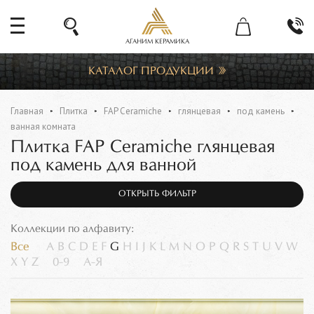
АГАНИМ КЕРАМИКА
КАТАЛОГ ПРОДУКЦИИ
Главная
Плитка
FAP Ceramiche
глянцевая
под камень
ванная комната
Плитка FAP Ceramiche глянцевая
под камень для ванной
ОТКРЫТЬ ФИЛЬТР
Коллекции по алфавиту:
Все
A
B
C
D
E
F
G
H
I
J
K
L
M
N
O
P
Q
R
S
T
U
V
W
X
Y
Z
0-9
А-Я