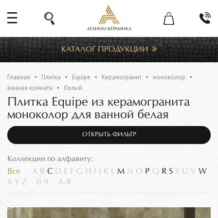
АГАНИМ КЕРАМИКА
КАТАЛОГ ПРОДУКЦИИ
Главная
Плитка
Equipe
Керамогранит
моноколор
ванная комната
белый
Плитка Equipe из керамогранита
моноколор для ванной белая
ОТКРЫТЬ ФИЛЬТР
Коллекции по алфавиту:
Все
A
B
C
D
E
F
G
H
I
J
K
L
M
N
O
P
Q
R
S
T
U
V
W
X
Y
Z
0-9
А-Я