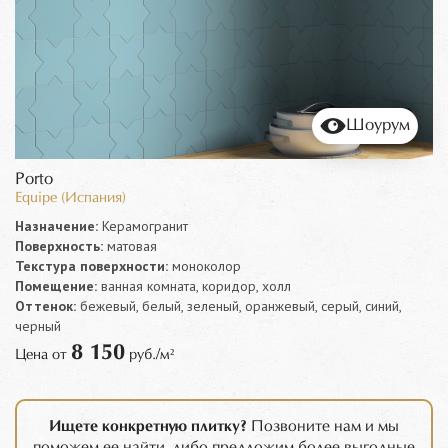
Шоурум
Porto
Equipe (Испания)
Назначение:
Керамогранит
Поверхность:
матовая
Текстура поверхности:
моноколор
Помещение:
ванная комната, коридор, холл
Оттенок:
бежевый, белый, зеленый, оранжевый, серый, синий,
черный
8 150
Цена от
руб./м²
Ищете конкретную плитку?
Позвоните нам и мы
поможем ее найти, либо предложим более выгодные