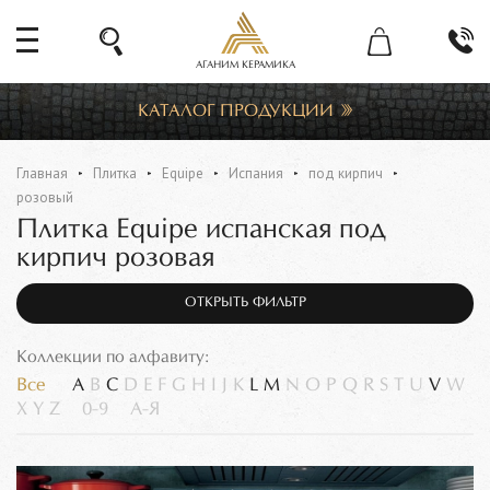
АГАНИМ КЕРАМИКА
КАТАЛОГ ПРОДУКЦИИ
Главная
Плитка
Equipe
Испания
под кирпич
розовый
Плитка Equipe испанская под
кирпич розовая
ОТКРЫТЬ ФИЛЬТР
Коллекции по алфавиту:
Все
A
B
C
D
E
F
G
H
I
J
K
L
M
N
O
P
Q
R
S
T
U
V
W
X
Y
Z
0-9
А-Я