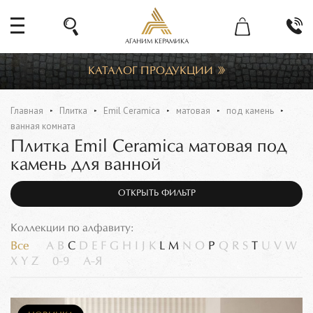
АГАНИМ КЕРАМИКА
КАТАЛОГ ПРОДУКЦИИ
Главная
Плитка
Emil Ceramica
матовая
под камень
ванная комната
Плитка Emil Ceramica матовая под
камень для ванной
ОТКРЫТЬ ФИЛЬТР
Коллекции по алфавиту:
Все
A
B
C
D
E
F
G
H
I
J
K
L
M
N
O
P
Q
R
S
T
U
V
W
X
Y
Z
0-9
А-Я