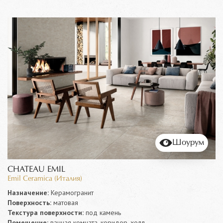
Шоурум
CHATEAU EMIL
Emil Ceramica (Италия)
Назначение:
Керамогранит
Поверхность:
матовая
Текстура поверхности:
под камень
Помещение:
ванная комната, коридор, холл