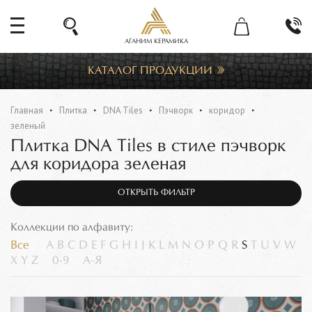
АГАНИМ КЕРАМИКА
КАТАЛОГ ПРОДУКЦИИ
Главная
Плитка
DNA Tiles
Пэчворк
коридор
зеленый
Плитка DNA Tiles в стиле пэчворк
для коридора зеленая
ОТКРЫТЬ ФИЛЬТР
Коллекции по алфавиту:
Все
A
B
C
D
E
F
G
H
I
J
K
L
M
N
O
P
Q
R
S
T
U
V
W
X
Y
Z
0-9
А-Я