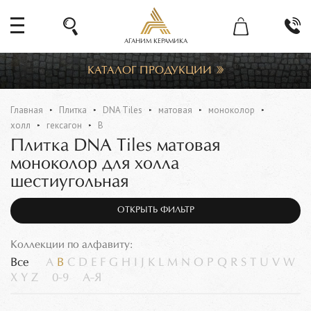
АГАНИМ КЕРАМИКА
КАТАЛОГ ПРОДУКЦИИ
Главная
Плитка
DNA Tiles
матовая
моноколор
холл
гексагон
B
Плитка DNA Tiles матовая
моноколор для холла
шестиугольная
ОТКРЫТЬ ФИЛЬТР
Коллекции по алфавиту:
Все
A
B
C
D
E
F
G
H
I
J
K
L
M
N
O
P
Q
R
S
T
U
V
W
X
Y
Z
0-9
А-Я