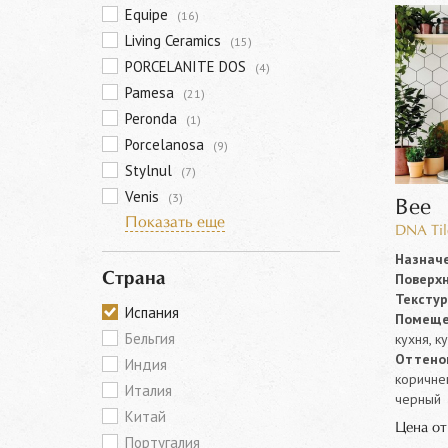
Equipe
(16)
Living Ceramics
(15)
PORCELANITE DOS
(4)
Pamesa
(21)
Peronda
(1)
Porcelanosa
(9)
Stylnul
(7)
Venis
(3)
Bee
Показать еще
DNA Til
Назначе
Поверхн
Страна
Текстур
Испания
Помеще
Бельгия
кухня, к
Оттенок
Индия
коричнев
Италия
черный
Китай
Цена о
Португалия