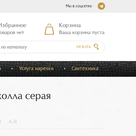
Мы в соцсетях:
Избранное
Корзина
оваров нет
Ваша корзина пуста
ИСКАТЬ
а
Услуга нарезки
Сантехника
холла серая
9
А-Я