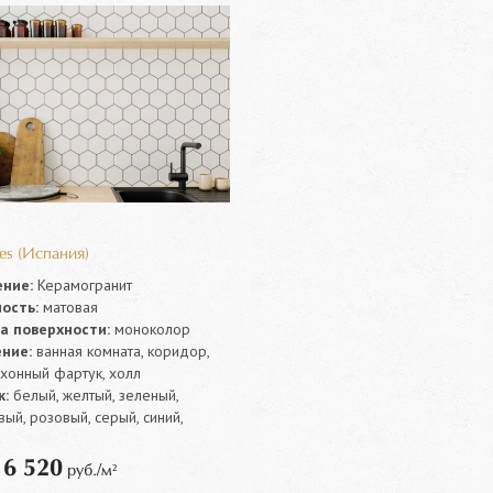
es (Испания)
ние:
Керамогранит
ость:
матовая
а поверхности:
моноколор
ние:
ванная комната, коридор,
ухонный фартук, холл
:
белый, желтый, зеленый,
ый, розовый, серый, синий,
6 520
т
руб./м²