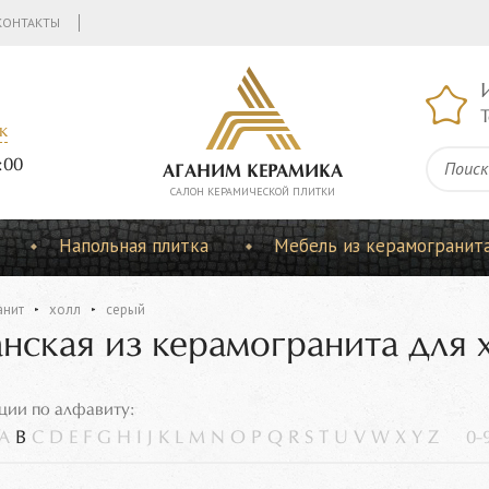
КОНТАКТЫ
Т
к
:00
АГАНИМ КЕРАМИКА
CАЛОН КЕРАМИЧЕСКОЙ ПЛИТКИ
Напольная плитка
Мебель из керамогранит
анит
холл
серый
нская из керамогранита для 
ции по алфавиту:
A
B
C
D
E
F
G
H
I
J
K
L
M
N
O
P
Q
R
S
T
U
V
W
X
Y
Z
0-