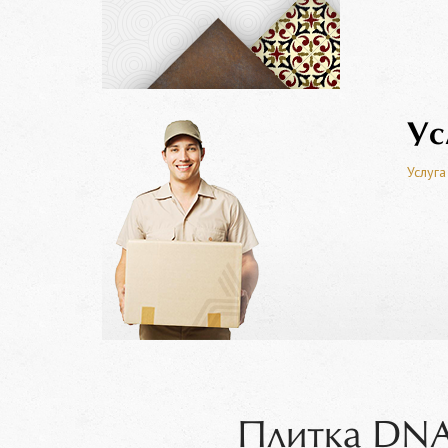
Ус
Услуга
Плитка DNA 