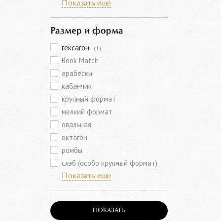
Показать еще
Размер и форма
гексагон
(1)
Book Match
арабески
кабанчик
крупный формат
мелкий формат
овальная
октагон
ромбы
слэб (особо крупный формат)
Показать еще
ПОКАЗАТЬ