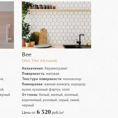
Bee
DNA Tiles (Испания)
Назначение:
Керамогранит
Поверхность:
матовая
ня,
Текстура поверхности:
моноколор
Помещение:
ванная комната, коридор,
ой,
кухня, кухонный фартук, холл
черный
Оттенок:
белый, желтый, зеленый,
коричневый, розовый, серый, синий,
черный
6 520
Цена от
руб./м²