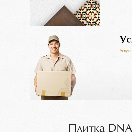
Ус
Услуга
Плитка DNA 