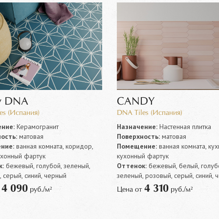
y DNA
CANDY
es (Испания)
DNA Tiles (Испания)
ние:
Керамогранит
Назначение:
Настенная плитка
ость:
матовая
Поверхность:
матовая
ние:
ванная комната, коридор,
Помещение:
ванная комната, кух
ухонный фартук
кухонный фартук
:
бежевый, голубой, зеленый,
Оттенок:
бежевый, белый, голуб
 серый, синий, черный
зеленый, розовый, серый, синий, 
4 090
4 310
т
руб./м²
Цена от
руб./м²