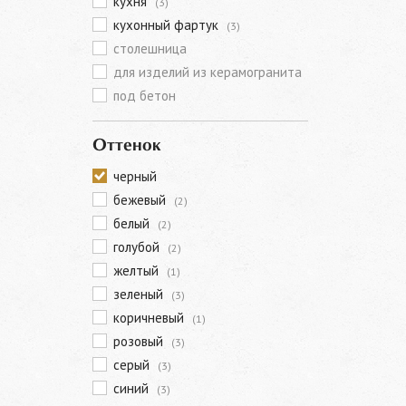
кухня
(3)
кухонный фартук
(3)
столешница
для изделий из керамогранита
под бетон
Оттенок
черный
бежевый
(2)
белый
(2)
голубой
(2)
желтый
(1)
зеленый
(3)
коричневый
(1)
розовый
(3)
серый
(3)
синий
(3)