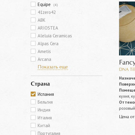
Equipe
(4)
41zero42
ABK
ARIOSTEA
Aleluia Ceramicas
Alpas Cera
Ametis
Arcana
Fanc
Показать еще
DNA Til
Назначе
Поверхн
Страна
Помеще
Испания
кухня, к
Бельгия
Оттенок
розовый,
Индия
Цена о
Италия
Китай
Португалия