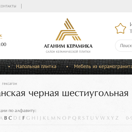
КОНТАКТЫ
Т
к
:00
АГАНИМ КЕРАМИКА
CАЛОН КЕРАМИЧЕСКОЙ ПЛИТКИ
Напольная плитка
Мебель из керамогранит
гексагон
анская черная шестиугольная
ции по алфавиту:
A
B
C
D
E
F
G
H
I
J
K
L
M
N
O
P
Q
R
S
T
U
V
W
X
Y
Z
0-