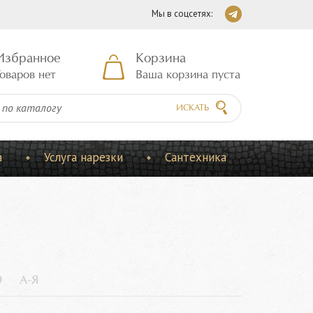
Мы в соцсетях:
Избранное
Корзина
оваров нет
Ваша корзина пуста
ИСКАТЬ
а
Услуга нарезки
Сантехника
9
А-Я