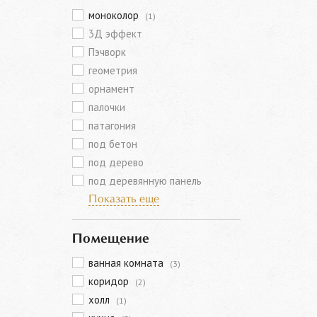
моноколор
(1)
3Д эффект
Пэчворк
геометрия
орнамент
палочки
патагония
под бетон
под дерево
под деревянную панель
Показать еще
Помещение
ванная комната
(3)
коридор
(2)
холл
(1)