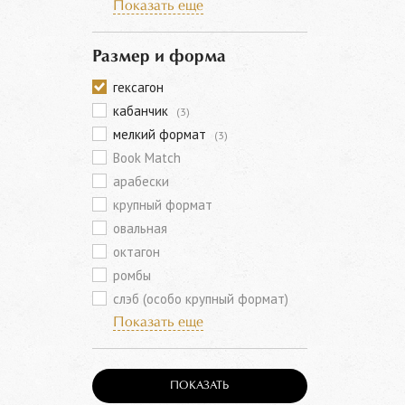
Показать еще
Размер и форма
гексагон
кабанчик
(3)
мелкий формат
(3)
Book Match
арабески
крупный формат
овальная
октагон
ромбы
слэб (особо крупный формат)
Показать еще
ПОКАЗАТЬ