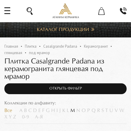
АГАНИМ КЕРАМИКА
КАТАЛОГ ПРОДУКЦИИ
Главная
Плитка
Casalgrande Padana
Керамогранит
глянцевая
под мрамор
Плитка Casalgrande Padana из
керамогранита глянцевая под
мрамор
ОТКРЫТЬ ФИЛЬТР
Коллекции по алфавиту:
Все
A
B
C
D
E
F
G
H
I
J
K
L
M
N
O
P
Q
R
S
T
U
V
W
X
Y
Z
0-9
А-Я