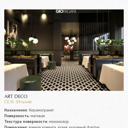
ART DECO
CE.SI. (Италия)
Назначение:
Керамогранит
Поверхность:
матовая
Текстура поверхности:
моноколор
Помещение:
ванная комната, кухня, кухонный фартук