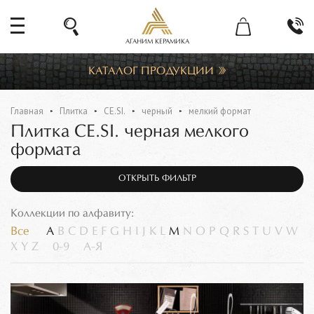
АГАНИМ КЕРАМИКА
КАТАЛОГ ПРОДУКЦИИ
Главная
Плитка
CE.SI.
черный
мелкий формат
Плитка CE.SI. черная мелкого
формата
ОТКРЫТЬ ФИЛЬТР
Коллекции по алфавиту:
Все
A
B
C
D
E
F
G
H
I
J
K
L
M
N
O
P
Q
R
S
T
U
V
W
X
Y
Z
0-9
А-Я