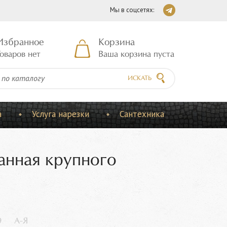
Мы в соцсетях:
Избранное
Корзина
оваров нет
Ваша корзина пуста
ИСКАТЬ
а
Услуга нарезки
Сантехника
ванная крупного
9
А-Я