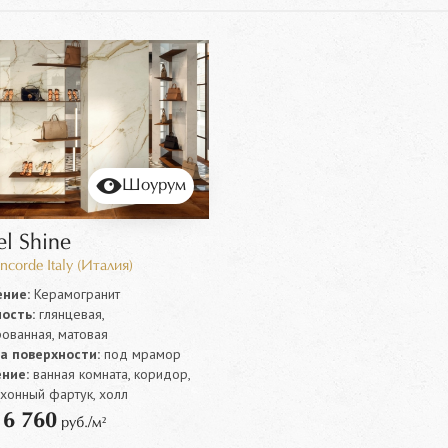
Шоурум
l Shine
ncorde Italy (Италия)
ние:
Керамогранит
ость:
глянцевая,
рованная, матовая
а поверхности:
под мрамор
ние:
ванная комната, коридор,
ухонный фартук, холл
6 760
т
руб./м²