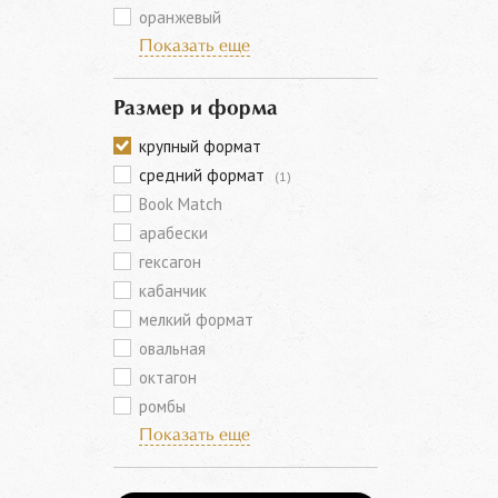
оранжевый
Показать еще
Размер и форма
крупный формат
средний формат
(1)
Book Match
арабески
гексагон
кабанчик
мелкий формат
овальная
октагон
ромбы
Показать еще