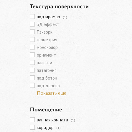
Текстура поверхности
под мрамор
(1)
3Д эффект
Пэчворк
геометрия
моноколор
орнамент
палочки
патагония
под бетон
под дерево
Показать еще
Помещение
ванная комната
(1)
коридор
(1)