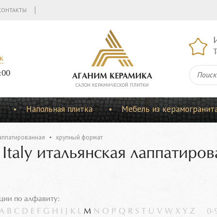
КОНТАКТЫ
Т
к
:00
АГАНИМ КЕРАМИКА
CАЛОН КЕРАМИЧЕСКОЙ ПЛИТКИ
Напольная плитка
Мебель из керамогранит
аппатированная
крупный формат
 Italy итальянская лаппатиро
ции по алфавиту:
A
B
C
D
E
F
G
H
I
J
K
L
M
N
O
P
Q
R
S
T
U
V
W
X
Y
Z
0-