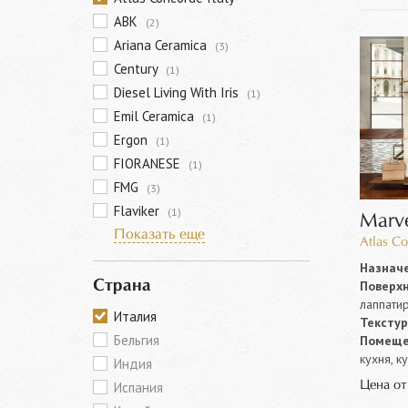
ABK
(2)
Ariana Ceramica
(3)
Century
(1)
Diesel Living With Iris
(1)
Emil Ceramica
(1)
Ergon
(1)
FIORANESE
(1)
FMG
(3)
Flaviker
(1)
Marve
Показать еще
Atlas Co
Назначе
Поверхн
Страна
лаппати
Италия
Текстур
Бельгия
Помеще
кухня, к
Индия
Цена о
Испания