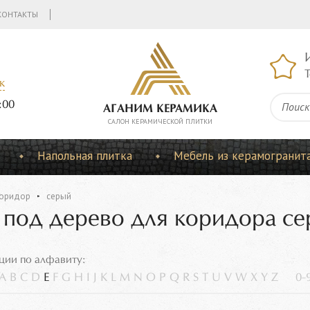
КОНТАКТЫ
Т
к
:00
АГАНИМ КЕРАМИКА
CАЛОН КЕРАМИЧЕСКОЙ ПЛИТКИ
Напольная плитка
Мебель из керамогранит
оридор
серый
 под дерево для коридора се
ции по алфавиту:
A
B
C
D
E
F
G
H
I
J
K
L
M
N
O
P
Q
R
S
T
U
V
W
X
Y
Z
0-