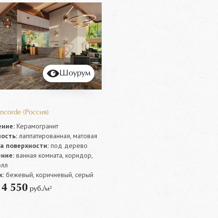
Шоурум
ncorde (Россия)
ние:
Керамогранит
ость:
лаппатированная, матовая
а поверхности:
под дерево
ние:
ванная комната, коридор,
олл
:
бежевый, коричневый, серый
4 550
т
руб./м²