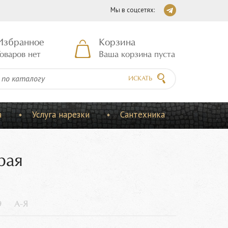
Мы в соцсетях:
Избранное
Корзина
оваров нет
Ваша корзина пуста
ИСКАТЬ
а
Услуга нарезки
Сантехника
рая
9
А-Я