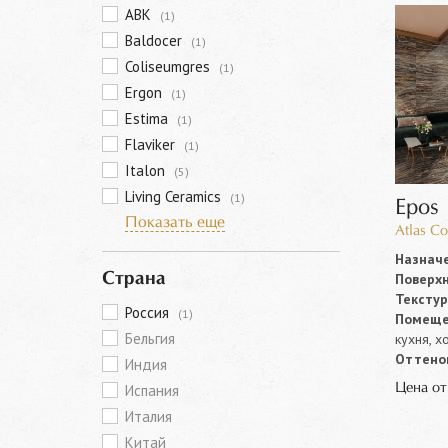
ABK
(1)
Baldocer
(1)
Coliseumgres
(1)
Ergon
(1)
Estima
(1)
Flaviker
(1)
Italon
(5)
Living Ceramics
(1)
Epos
Показать еще
Atlas Co
Назначе
Поверхн
Страна
Текстур
Россия
(1)
Помеще
Бельгия
кухня, х
Оттенок
Индия
Цена о
Испания
Италия
Китай