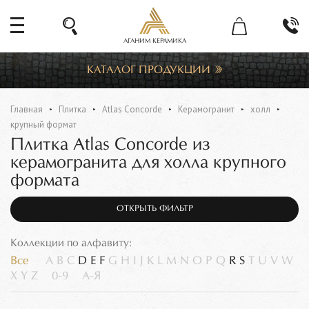
АГАНИМ КЕРАМИКА
КАТАЛОГ ПРОДУКЦИИ
Главная
Плитка
Atlas Concorde
Керамогранит
холл
крупный формат
Плитка Atlas Concorde из
керамогранита для холла крупного
формата
ОТКРЫТЬ ФИЛЬТР
Коллекции по алфавиту:
Все
A
B
C
D
E
F
G
H
I
J
K
L
M
N
O
P
Q
R
S
T
U
V
W
X
Y
Z
0-9
А-Я