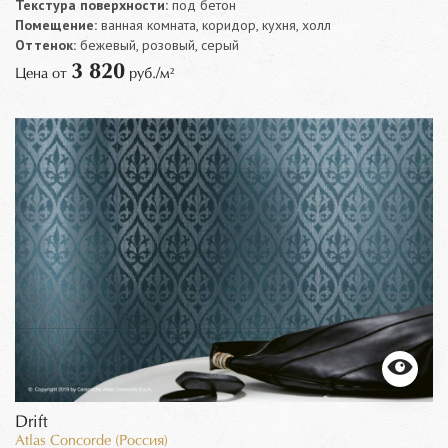
Текстура поверхности:
под бетон
Помещение:
ванная комната, коридор, кухня, холл
Оттенок:
бежевый, розовый, серый
3 820
Цена от
руб./м²
Drift
Atlas Concorde (Россия)