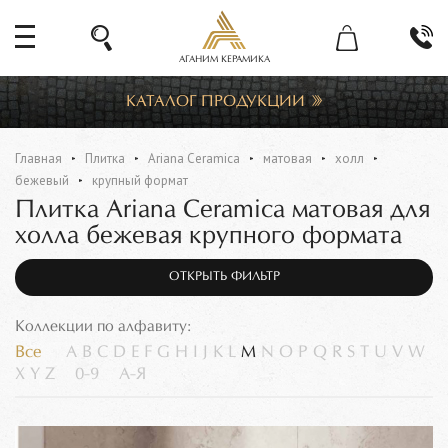
АГАНИМ КЕРАМИКА
КАТАЛОГ ПРОДУКЦИИ
Главная
Плитка
Ariana Ceramica
матовая
холл
бежевый
крупный формат
Плитка Ariana Ceramica матовая для
холла бежевая крупного формата
ОТКРЫТЬ ФИЛЬТР
Коллекции по алфавиту:
Все
A
B
C
D
E
F
G
H
I
J
K
L
M
N
O
P
Q
R
S
T
U
V
W
X
Y
Z
0-9
А-Я