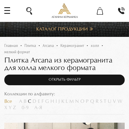
АГАНИМ КЕРАМИКА
КАТАЛОГ ПРОДУКЦИИ
Главная
Плитка
Arcana
Керамогранит
холл
мелкий формат
Плитка Arcana из керамогранита
для холла мелкого формата
ОТКРЫТЬ ФИЛЬТР
Коллекции по алфавиту:
Все
A
B
C
D
E
F
G
H
I
J
K
L
M
N
O
P
Q
R
S
T
U
V
W
X
Y
Z
0-9
А-Я