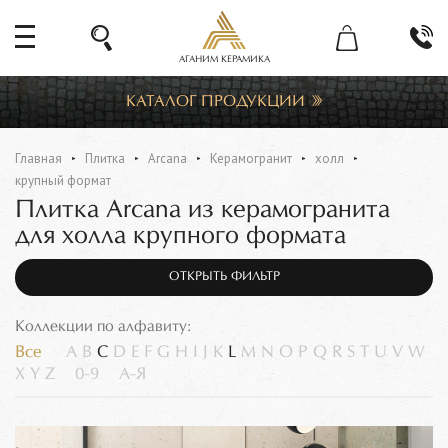
АГАНИМ КЕРАМИКА
КАТАЛОГ ПРОДУКЦИИ
Главная
Плитка
Arcana
Керамогранит
холл
крупный формат
Плитка Arcana из керамогранита
для холла крупного формата
ОТКРЫТЬ ФИЛЬТР
Коллекции по алфавиту:
Все
A
B
C
D
E
F
G
H
I
J
K
L
M
N
O
P
Q
R
S
T
U
V
W
X
Y
Z
0-9
А-Я