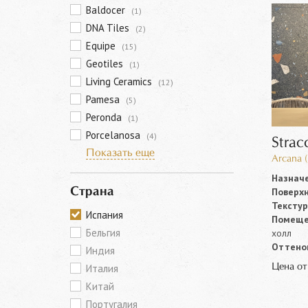
Baldocer
(1)
DNA Tiles
(2)
Equipe
(15)
Geotiles
(1)
Living Ceramics
(12)
Pamesa
(5)
Peronda
(1)
Porcelanosa
(4)
Strac
Показать еще
Arcana 
Назначе
Поверхн
Страна
Текстур
Испания
Помеще
Бельгия
холл
Оттенок
Индия
Цена о
Италия
Китай
Португалия