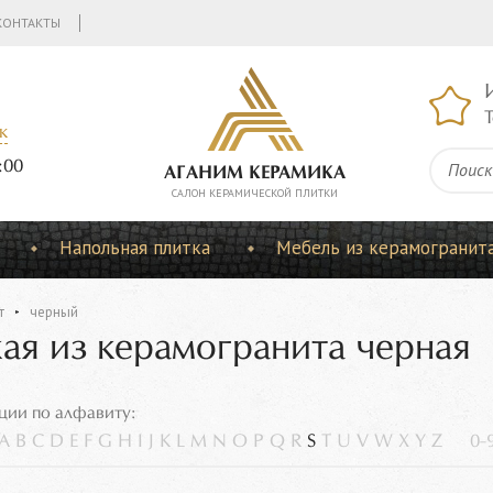
КОНТАКТЫ
Т
к
:00
АГАНИМ КЕРАМИКА
CАЛОН КЕРАМИЧЕСКОЙ ПЛИТКИ
Напольная плитка
Мебель из керамогранит
т
черный
ая из керамогранита черная
ции по алфавиту:
A
B
C
D
E
F
G
H
I
J
K
L
M
N
O
P
Q
R
S
T
U
V
W
X
Y
Z
0-