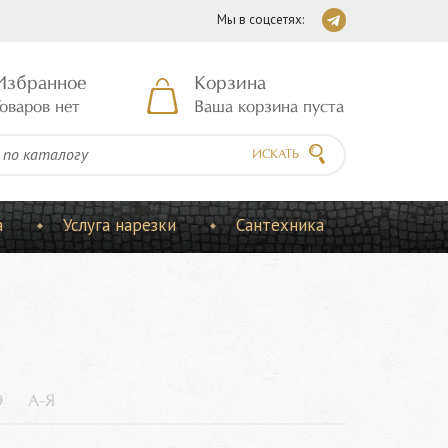
Мы в соцсетях:
Избранное
Корзина
оваров нет
Ваша корзина пуста
ИСКАТЬ
а
Услуга нарезки
Сантехника
9
А-Я