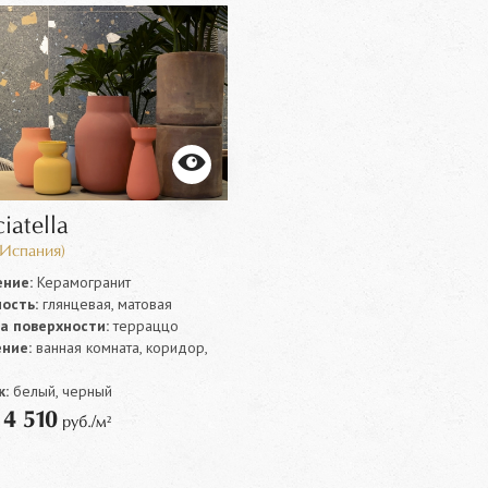
ciatella
(Испания)
ние:
Керамогранит
ость:
глянцевая, матовая
а поверхности:
терраццо
ние:
ванная комната, коридор,
:
белый, черный
4 510
т
руб./м²