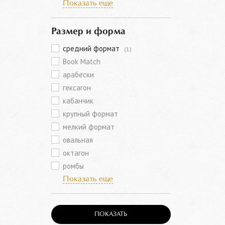
Показать еще
Размер и форма
средний формат
(1)
Book Match
арабески
гексагон
кабанчик
крупный формат
мелкий формат
овальная
октагон
ромбы
Показать еще
ПОКАЗАТЬ