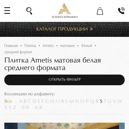
АГАНИМ КЕРАМИКА
КАТАЛОГ ПРОДУКЦИИ
Главная
Плитка
Ametis
матовая
белый
средний формат
Плитка Ametis матовая белая
среднего формата
ОТКРЫТЬ ФИЛЬТР
Коллекции по алфавиту:
Все
A
B
C
D
E
F
G
H
I
J
K
L
M
N
O
P
Q
R
S
T
U
V
W
X
Y
Z
0-9
А-Я