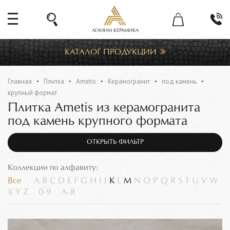
АГАНИМ КЕРАМИКА
КАТАЛОГ ПРОДУКЦИИ
Главная
Плитка
Ametis
Керамогранит
под камень
крупный формат
Плитка Ametis из керамогранита
под камень крупного формата
ОТКРЫТЬ ФИЛЬТР
Коллекции по алфавиту:
Все
A
B
C
D
E
F
G
H
I
J
K
L
M
N
O
P
Q
R
S
T
U
V
W
X
Y
Z
0-9
А-Я