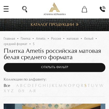
АГАНИМ КЕРАМИКА
КАТАЛОГ ПРОДУКЦИИ
Главная
Плитка
Ametis
Россия
матовая
белый
средний формат
S
Плитка Ametis российская матовая
белая среднего формата
ОТКРЫТЬ ФИЛЬТР
Коллекции по алфавиту:
Все
A
B
C
D
E
F
G
H
I
J
K
L
M
N
O
P
Q
R
S
T
U
V
W
X
Y
Z
0-9
А-Я