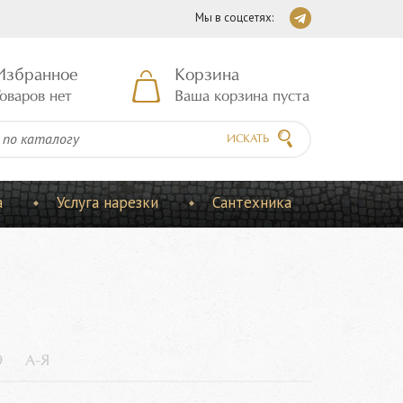
Мы в соцсетях:
Избранное
Корзина
оваров нет
Ваша корзина пуста
ИСКАТЬ
а
Услуга нарезки
Сантехника
9
А-Я