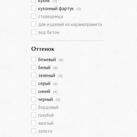
кухня
(3)
кухонный фартук
(3)
столешница
для изделий из керамогранита
под бетон
Оттенок
бежевый
(8)
белый
(8)
зеленый
(3)
серый
(6)
синий
(4)
черный
(3)
бордовый
голубой
желтый
золото