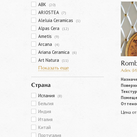
ABK
(20)
ARIOSTEA
(7)
Aleluia Ceramicas
(1)
Alpas Cera
(12)
Ametis
(9)
Arcana
(4)
Ariana Ceramica
(6)
Art Natura
(11)
Rom
Показать еще
Adex (И
Назначе
Поверхн
Страна
Текстур
Испания
(8)
Помеще
Бельгия
Оттенок
Индия
Цена о
Италия
Китай
Португалия