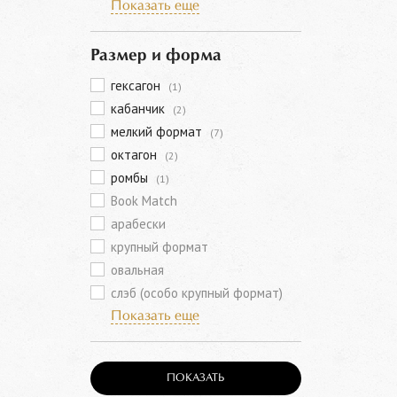
Показать еще
Размер и форма
гексагон
(1)
кабанчик
(2)
мелкий формат
(7)
октагон
(2)
ромбы
(1)
Book Match
арабески
крупный формат
овальная
слэб (особо крупный формат)
Показать еще
ПОКАЗАТЬ