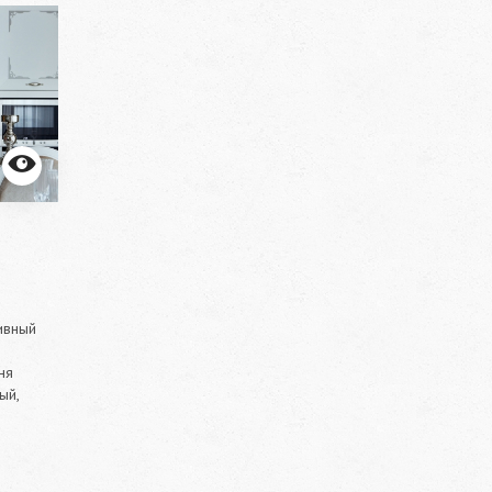
ивный
ня
ый,