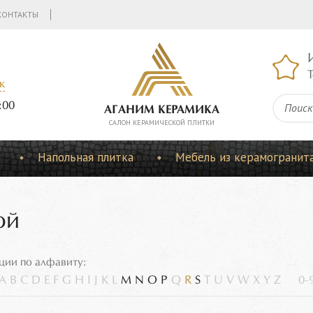
КОНТАКТЫ
Т
к
:00
АГАНИМ КЕРАМИКА
CАЛОН КЕРАМИЧЕСКОЙ ПЛИТКИ
Напольная плитка
Мебель из керамогранит
ой
ции по алфавиту:
A
B
C
D
E
F
G
H
I
J
K
L
M
N
O
P
Q
R
S
T
U
V
W
X
Y
Z
0-