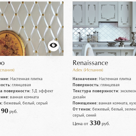
bo
Renaissance
спания)
Adex (Испания)
ние:
Настенная плитка
Назначение:
Настенная плитка
ость:
глянцевая
Поверхность:
глянцевая
а поверхности:
3Д эффект
Текстура поверхности:
эксклюз
ние:
ванная комната
дизайн
:
бежевый, белый, серый
Помещение:
ванная комната, кух
Оттенок:
бежевый, белый, зелен
90
т
руб.
серый, синий
330
Цена от
руб.