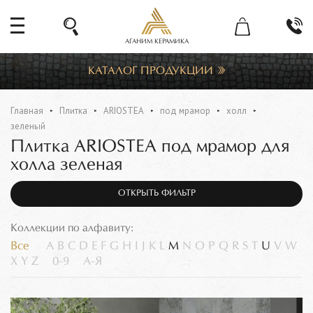
АГАНИМ КЕРАМИКА
КАТАЛОГ ПРОДУКЦИИ
Главная
Плитка
ARIOSTEA
под мрамор
холл
зеленый
Плитка ARIOSTEA под мрамор для
холла зеленая
ОТКРЫТЬ ФИЛЬТР
Коллекции по алфавиту:
Все
A
B
C
D
E
F
G
H
I
J
K
L
M
N
O
P
Q
R
S
T
U
V
W
X
Y
Z
0-9
А-Я