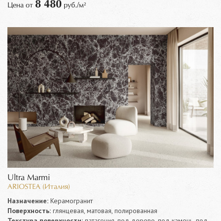
8 480
Цена от
руб./м²
Ultra Marmi
ARIOSTEA (Италия)
Назначение:
Керамогранит
Поверхность:
глянцевая, матовая, полированная
Текстура поверхности:
патагония, под дерево, под камень, под