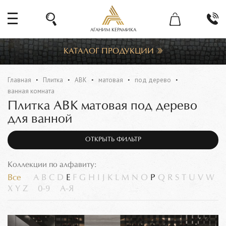
АГАНИМ КЕРАМИКА
КАТАЛОГ ПРОДУКЦИИ
Главная
Плитка
ABK
матовая
под дерево
ванная комната
Плитка ABK матовая под дерево
для ванной
ОТКРЫТЬ ФИЛЬТР
Коллекции по алфавиту:
Все
A
B
C
D
E
F
G
H
I
J
K
L
M
N
O
P
Q
R
S
T
U
V
W
X
Y
Z
0-9
А-Я