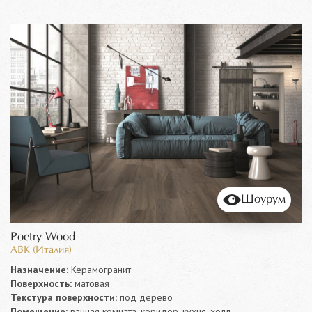
Шоурум
Poetry Wood
ABK (Италия)
Назначение:
Керамогранит
Поверхность:
матовая
Текстура поверхности:
под дерево
Помещение:
ванная комната, коридор, кухня, холл