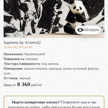
Шоурум
Supreme by 41zero42
41zero42 (Италия)
Назначение:
Керамогранит
Поверхность:
матовая
Текстура поверхности:
под камень
Помещение:
ванная комната, коридор, кухня, кухонный фартук,
холл
Оттенок:
черный
8 360
Цена от
руб./м²
Ищете конкретную плитку?
Позвоните нам и мы
поможем ее найти, либо предложим более выгодные