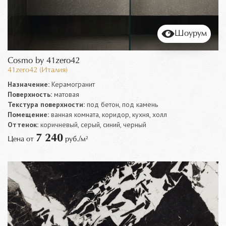
Шоурум
Cosmo by 41zero42
41zero42 (Италия)
Назначение:
Керамогранит
Поверхность:
матовая
Текстура поверхности:
под бетон, под камень
Помещение:
ванная комната, коридор, кухня, холл
Оттенок:
коричневый, серый, синий, черный
7 240
Цена от
руб./м²