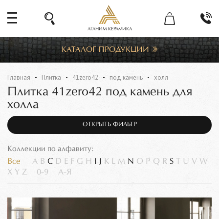
АГАНИМ КЕРАМИКА
КАТАЛОГ ПРОДУКЦИИ
Главная
Плитка
41zero42
под камень
холл
Плитка 41zero42 под камень для
холла
ОТКРЫТЬ ФИЛЬТР
Коллекции по алфавиту:
Все
A
B
C
D
E
F
G
H
I
J
K
L
M
N
O
P
Q
R
S
T
U
V
W
X
Y
Z
0-9
А-Я