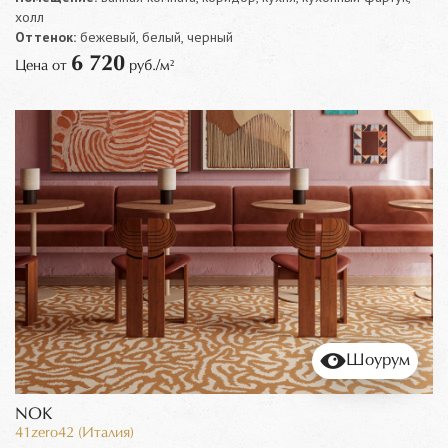
холл
Оттенок:
бежевый, белый, черный
6 720
Цена от
руб./м²
Шоурум
NOK
41zero42 (Италия)