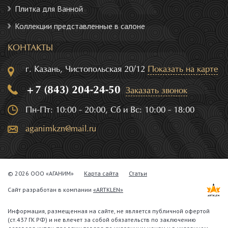
Плитка для Ванной
Коллекции представленные в салоне
КОНТАКТЫ
г. Казань, Чистопольская 20/12
Показать на карте
+7 (843) 204-24-50
Заказать звонок
Пн-Пт: 10:00 - 20:00, Сб и Вс: 10:00 - 18:00
aganimkzn@mail.ru
© 2026 ООО «АГАНИМ»
Карта сайта
Статьи
Сайт разработан в компании
«ARTKLEN»
Информация, размещенная на сайте, не является публичной офертой
(ст.437 ГК РФ) и не влечет за собой обязательств по заключению