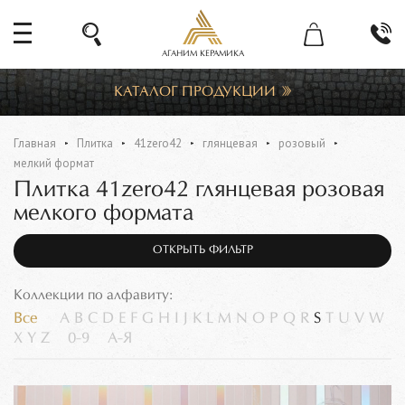
АГАНИМ КЕРАМИКА
КАТАЛОГ ПРОДУКЦИИ
Главная
Плитка
41zero42
глянцевая
розовый
мелкий формат
Плитка 41zero42 глянцевая розовая
мелкого формата
ОТКРЫТЬ ФИЛЬТР
Коллекции по алфавиту:
Все
A
B
C
D
E
F
G
H
I
J
K
L
M
N
O
P
Q
R
S
T
U
V
W
X
Y
Z
0-9
А-Я